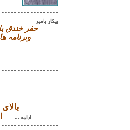
.........................................
پیکار پامیر
حفر خندق با
وبرنامه ه
.........................................
بالای 
ا
ادامه ...
....................................................