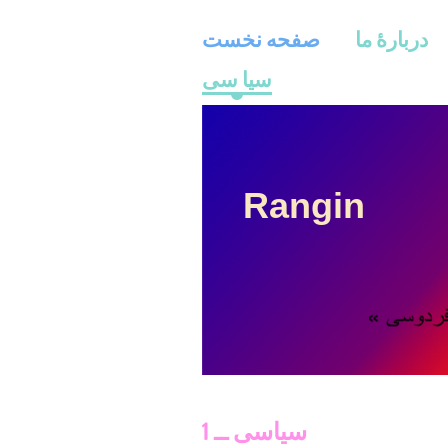
دربارۀ ما
صفحه نخست
سیا سی
Rangin
سیاسی ــ 1