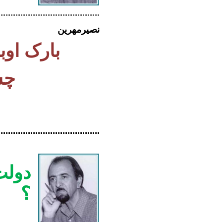
..........................................
نصیرمهرین
بارک اوبام
چشمداش
.........................................
دولت
؟