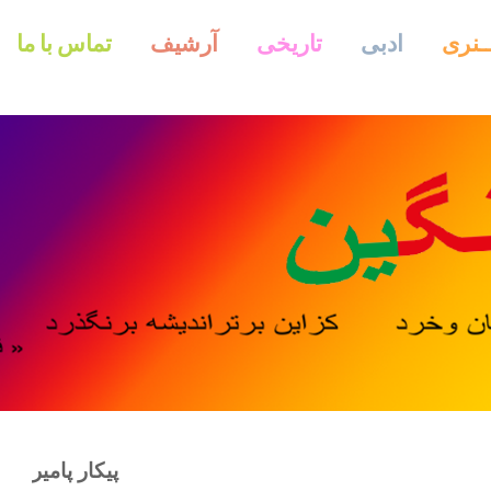
ــنری
ادبی
تاریخی
آرشیف
تماس با ما
پیکار پامیر