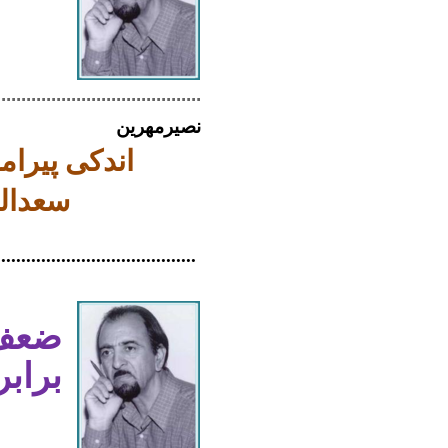
.........................................
نصیرمهرین
اندکی پیرام
سعدالد
........................................
ضعف 
برابر