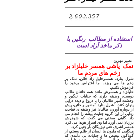
..
استفاده از مطالب
رنگین با
ذکر ماخذ آزاد است
نصیر مهرین
نمک پاشی همسر خلیلزاد بر
زخم های مردم ما
شرل بنارد، همسرخلیل زاد خائن، نمک بر
زخم ها می ریزد، اما اعتراض برخود را
فراموش نکنیم
.
خلیلزاد و همسرش مانند همه خائنان طالب
دوست، وظیفه دارند که جنایات ننگین و
وحشت آمیز طالبان را با دروغ و دیده درایی
پنهان کنند. "شرل بنارد "منفور و خائن، پیش
از دوباره آوردن طالبان نیز وظیفه ی قباحت
زدایی از این گروه جنایت پیشه را انجام می
داد. گاهی سخنی می گفت که شوهرش
برزبان نمی آورد. اما وی اسرار هویدا می کرد.
همسر اشرف غنی نیز یگان بار چنین کرد
.
هنگامی که ملیون ها انسان از ظلم وستم، از
گوناگون تبعیض ها و جنایات بی مانندی که