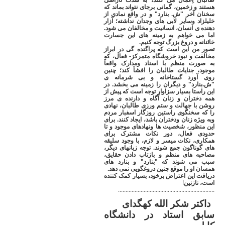
طالبان اِعمال می کنند، به شدت ناراضی
هستند و زخمین، گمانی برجای نتواند بماند که
سخنان آخر "ش. بنارد" و در واقع نمادی از
خلیلزاد وسایر لابی های وجدان نداشته؛ آزار
دهنده ی انسان، انسانیت و مخالفان می شود.
اما می خواهم به زمینه های این جسارت
خائنانه و دروغ بزرگ توجه کنیم
.
تصور من این است که پراگنده گی در ابراز
مخالفت و نبود خروشگاه متمرکز- فعال، که
به صورت منظم با اسناد ومدارک واقعاً
موجود، جنایات طالبان را افشأ کند؛ چنین
روی آورد گستاخانه و بی شرمانه ی
"ش.بنارد" و دیگران را زمینه می بخشد. در
این راستا بسیار سزاوار توجه است که پیش از
همه دختران و زنان آگاه و دارنده ی مرز
روشن با جهالت و ستم ورزی طالبان، نهادی
را که سخنگوی راستین روزگار اسفبار مردم
وبه ویژه زنان ودختران باشد، ایجاد کنند. برای
این منظور، شخصیت ها ونهادهای موجود و تا
.................................................................
حدودی فعال، دور نکات مشترک برای
همکاری، نکات میسر و لازم، با وجود سلیقه
های گوناگون جمع شوند. توجه زبانهای دیگر،
مصاحبه های منظم و بازتاب دادن حقایق،
سبب می شوند که "بنارد" و بنارد های
همسان او را موقع چنین دروغگویی نمی دهد
.
دریافت این اعتراض برخود، بسیار کمک کننده
است، نازنین
!
................................................................
داکتر شکر الله کهگدای
سابق استاد در دانشگاه