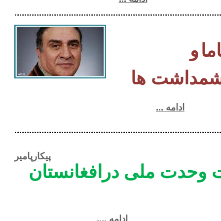
...................................................................................
ا
و
ت ها
ادامه ...
.........................................................................................
پیکارپامیر
 وحدت ملی درافغانستان
ادامه ....