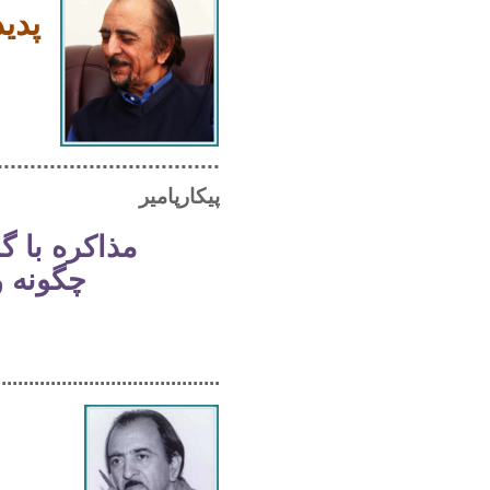
پدی
..................................
پیکارپامیر
مذاکره با گ
چگونه و
.........................................