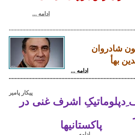
ادامه ...
.........................................................................................
ون شادروان
ین بهأ
ادامه ...
...................................................................................
پیکار پامیر
ِدپلوماتیکِ اشرف غنی در
پاکستانیها
ادامه ...