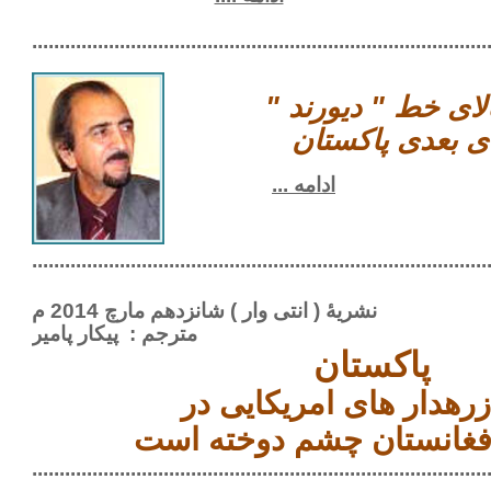
.........................................................................................
لای خط " دیورند "
ای بعدی پاکستان
ادامه ...
.........................................................................................
نشریۀ ( انتی وار ) شانزدهم مارچ 2014 م
مترجم :
پیکار پامیر
پاکستان
زرهدار های امریکایی در
فغانستان چشم دوخته است
...................................................................................