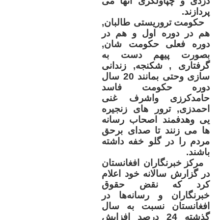
دزدی و چپاولگری آنها می
پردازند
.
حکومت تروریستی طالبان,
هم در دوره اول و هم در
دوره فعلی حکومت شان,
بصورت پیهم دست به
گرفتاری , شکنجه, زندانی
سازی وحتی بمانند 20 سال
دوره حکومت فاسد
حامدکرزی واشرف غنی
احمدزی, ترور های زنجیره
یی وهدفمند اصحاب رسانه
ها می زنند تا صدای برحق
مردم را در گلو خفه داشته
باشند
.
مرکز خبرنگاران افغانستان
در گزارش سالانه‌ خود اعلام
کرد که نقض حقوق
خبرنگاران و رسانه‌ها در
افغانستان نسبت به سال
گذشته 24 درصد افزایش