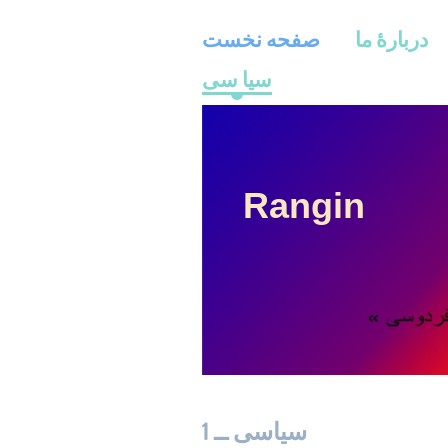
دربارۀ ما
صفحه نخست
سیا سی
Rangin
سیاسی ــ 1