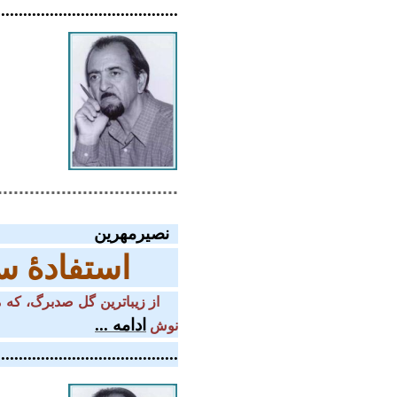
........................................
..................................
نصیرمهرین
استفادۀ س
ادامه ...
نوش
.........................................