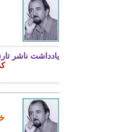
...................................................
یادداشت ناشر تارن
کی
...................................................
خ