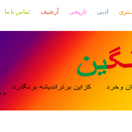
ــنری
ادبی
تاریخی
آرشیف
تماس با ما