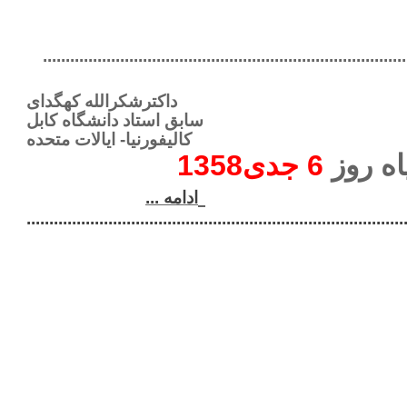
................................................................................
داکترشکرالله کهگدای
سابق استاد دانشگاه کابل
کالیفورنیا- ایالات متحده
ه روز
6 جدی1358
ادامه ...
...................................................................................