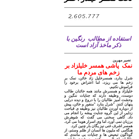
استفاده از مطالب
رنگین با
ذکر ماخذ آزاد است
نصیر مهرین
........................
نمک پاشی همسر خلیلزاد بر
زخم های مردم ما
شرل بنارد، همسرخلیل زاد خائن، نمک بر
زخم ها می ریزد، اما اعتراض برخود را
فراموش نکنیم
.
خلیلزاد و همسرش مانند همه خائنان طالب
دوست، وظیفه دارند که جنایات ننگین و
وحشت آمیز طالبان را با دروغ و دیده درایی
پنهان کنند. "شرل بنارد "منفور و خائن، پیش
از دوباره آوردن طالبان نیز وظیفه ی قباحت
زدایی از این گروه جنایت پیشه را انجام می
داد. گاهی سخنی می گفت که شوهرش
برزبان نمی آورد. اما وی اسرار هویدا می کرد.
..
همسر اشرف غنی نیز یگان بار چنین کرد
.
هنگامی که ملیون ها انسان از ظلم وستم، از
گوناگون تبعیض ها و جنایات بی مانندی که