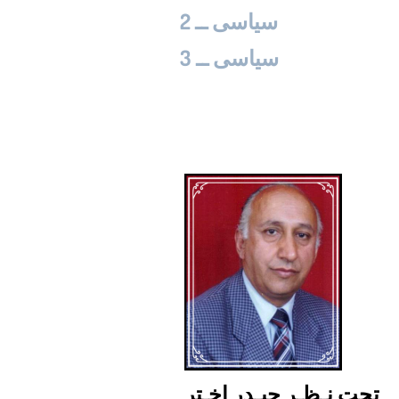
سیاسی ــ 2
سیاسی ــ 3
تحت نـظـر حیـدر اخـتر