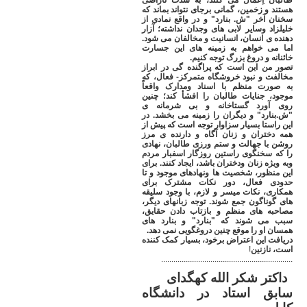
طالبان اِعمال می کنند، به شدت ناراضی
هستند و زخمین، گمانی برجای نتواند بماند که
سخنان آخر "ش. بنارد" و در واقع نمادی از
خلیلزاد وسایر لابی های وجدان نداشته؛ آزار
دهنده ی انسان، انسانیت و مخالفان می شود.
اما می خواهم به زمینه های این جسارت
خائنانه و دروغ بزرگ توجه کنیم
.
تصور من این است که پراگنده گی در ابراز
مخالفت و نبود خروشگاه متمرکز- فعال، که
به صورت منظم با اسناد ومدارک واقعاً
موجود، جنایات طالبان را افشأ کند؛ چنین
روی آورد گستاخانه و بی شرمانه ی
"ش.بنارد" و دیگران را زمینه می بخشد. در
این راستا بسیار سزاوار توجه است که پیش از
همه دختران و زنان آگاه و دارنده ی مرز
روشن با جهالت و ستم ورزی طالبان، نهادی
را که سخنگوی راستین روزگار اسفبار مردم
وبه ویژه زنان ودختران باشد، ایجاد کنند. برای
این منظور، شخصیت ها ونهادهای موجود و تا
حدودی فعال، دور نکات مشترک برای
همکاری، نکات میسر و لازم، با وجود سلیقه
های گوناگون جمع شوند. توجه زبانهای دیگر،
مصاحبه های منظم و بازتاب دادن حقایق،
سبب می شوند که "بنارد" و بنارد های
همسان او را موقع چنین دروغگویی نمی دهد
.
دریافت این اعتراض برخود، بسیار کمک کننده
است، نازنین
!
................................................................
داکتر شکر الله کهگدای
سابق استاد در دانشگاه