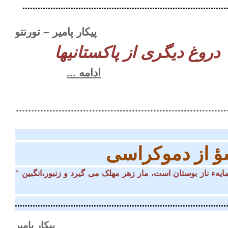
.................................................................................
پیکار پامیر – تورنتو
دروغ دیگری از پاکستانیها
ادامه ...
...........................................................................
ؤ از دموکراسی
" از زیباترین گل صدبرگ، که مایهء ناز بوستان است، مار زهر مهلک می گیرد و زنبور،انگبین
.........................................................................................
پیکار پامیر