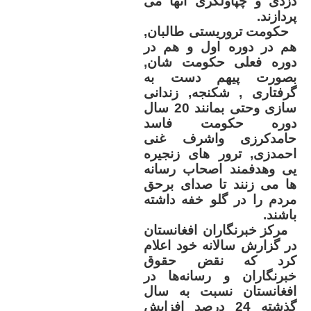
دزدی و چپاولگری آنها می
پردازند
.
حکومت تروریستی طالبان,
هم در دوره اول و هم در
دوره فعلی حکومت شان,
بصورت پیهم دست به
گرفتاری , شکنجه, زندانی
سازی وحتی بمانند 20 سال
دوره حکومت فاسد
حامدکرزی واشرف غنی
احمدزی, ترور های زنجیره
یی وهدفمند اصحاب رسانه
ها می زنند تا صدای برحق
مردم را در گلو خفه داشته
باشند
.
مرکز خبرنگاران افغانستان
در گزارش سالانه‌ خود اعلام
کرد که نقض حقوق
خبرنگاران و رسانه‌ها در
افغانستان نسبت به سال
گذشته 24 درصد افزایش