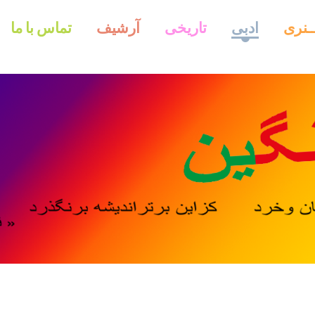
ــنری
ادبی
تاریخی
آرشیف
تماس با ما