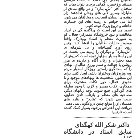
طالبان اِعمال می کنند، به شدت ناراضی
هستند و زخمین، گمانی برجای نتواند بماند که
سخنان آخر "ش. بنارد" و در واقع نمادی از
خلیلزاد وسایر لابی های وجدان نداشته؛ آزار
دهنده ی انسان، انسانیت و مخالفان می شود.
اما می خواهم به زمینه های این جسارت
خائنانه و دروغ بزرگ توجه کنیم
.
تصور من این است که پراگنده گی در ابراز
مخالفت و نبود خروشگاه متمرکز- فعال، که
به صورت منظم با اسناد ومدارک واقعاً
موجود، جنایات طالبان را افشأ کند؛ چنین
روی آورد گستاخانه و بی شرمانه ی
"ش.بنارد" و دیگران را زمینه می بخشد. در
این راستا بسیار سزاوار توجه است که پیش از
همه دختران و زنان آگاه و دارنده ی مرز
روشن با جهالت و ستم ورزی طالبان، نهادی
را که سخنگوی راستین روزگار اسفبار مردم
وبه ویژه زنان ودختران باشد، ایجاد کنند. برای
این منظور، شخصیت ها ونهادهای موجود و تا
حدودی فعال، دور نکات مشترک برای
همکاری، نکات میسر و لازم، با وجود سلیقه
های گوناگون جمع شوند. توجه زبانهای دیگر،
مصاحبه های منظم و بازتاب دادن حقایق،
سبب می شوند که "بنارد" و بنارد های
همسان او را موقع چنین دروغگویی نمی دهد
.
دریافت این اعتراض برخود، بسیار کمک کننده
است، نازنین
!
................................................................
داکتر شکر الله کهگدای
سابق استاد در دانشگاه