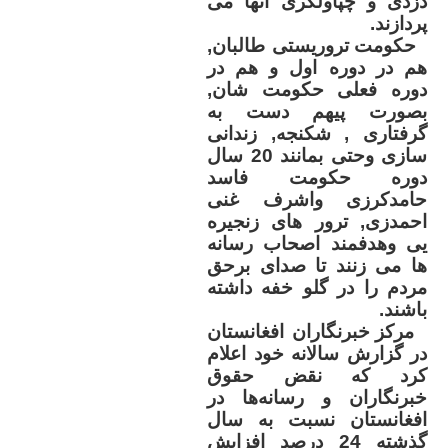
دزدی و چپاولگری آنها می
پردازند
.
حکومت تروریستی طالبان,
هم در دوره اول و هم در
دوره فعلی حکومت شان,
بصورت پیهم دست به
گرفتاری , شکنجه, زندانی
سازی وحتی بمانند 20 سال
دوره حکومت فاسد
حامدکرزی واشرف غنی
احمدزی, ترور های زنجیره
یی وهدفمند اصحاب رسانه
ها می زنند تا صدای برحق
مردم را در گلو خفه داشته
باشند
.
مرکز خبرنگاران افغانستان
در گزارش سالانه‌ خود اعلام
کرد که نقض حقوق
خبرنگاران و رسانه‌ها در
افغانستان نسبت به سال
گذشته 24 درصد افزایش