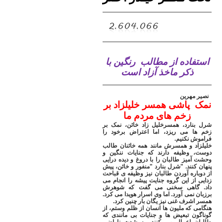
استفاده از مطالب
رنگین با
ذکر ماخذ آزاد است
نصیر مهرین
نمک پاشی همسر خلیلزاد بر
زخم های مردم ما
شرل بنارد، همسرخلیل زاد خائن، نمک بر
زخم ها می ریزد، اما اعتراض برخود را
فراموش نکنیم
.
خلیلزاد و همسرش مانند همه خائنان طالب
دوست، وظیفه دارند که جنایات ننگین و
وحشت آمیز طالبان را با دروغ و دیده درایی
پنهان کنند. "شرل بنارد "منفور و خائن، پیش
از دوباره آوردن طالبان نیز وظیفه ی قباحت
زدایی از این گروه جنایت پیشه را انجام می
داد. گاهی سخنی می گفت که شوهرش
برزبان نمی آورد. اما وی اسرار هویدا می کرد.
همسر اشرف غنی نیز یگان بار چنین کرد
.
هنگامی که ملیون ها انسان از ظلم وستم، از
گوناگون تبعیض ها و جنایات بی مانندی که