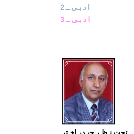
ا د بـی ــ 2
ا د بـی ــ 3
تحت نـظـر حیـدر اخـتر