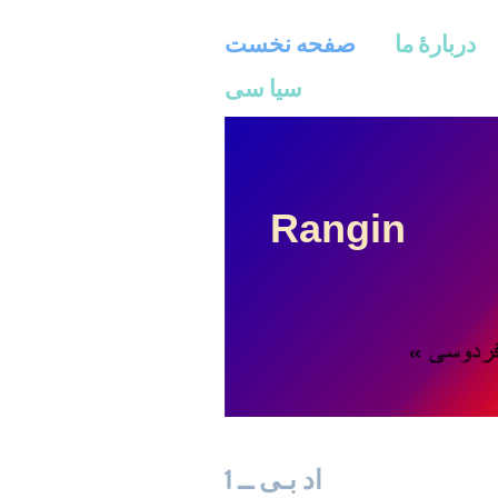
دربارۀ ما
صفحه نخست
سیا سی
Rangin
اد بـی ــ 1